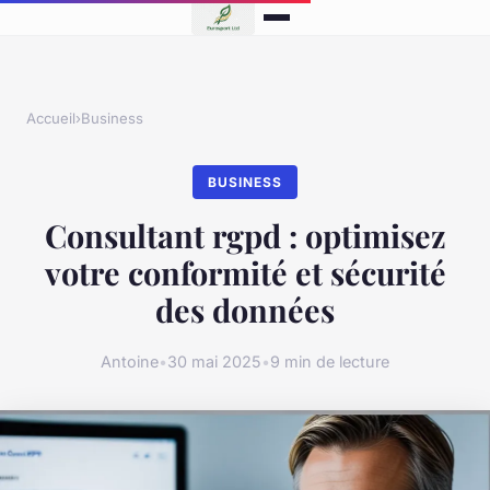
Accueil
›
Business
BUSINESS
Consultant rgpd : optimisez
votre conformité et sécurité
des données
Antoine
•
30 mai 2025
•
9 min de lecture