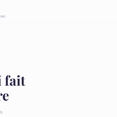
ces
 fait
re
es