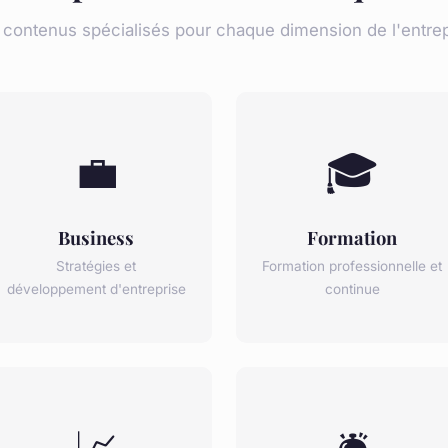
 contenus spécialisés pour chaque dimension de l'entrep
💼
🎓
Business
Formation
Stratégies et
Formation professionnelle et
développement d'entreprise
continue
📈
🛎️