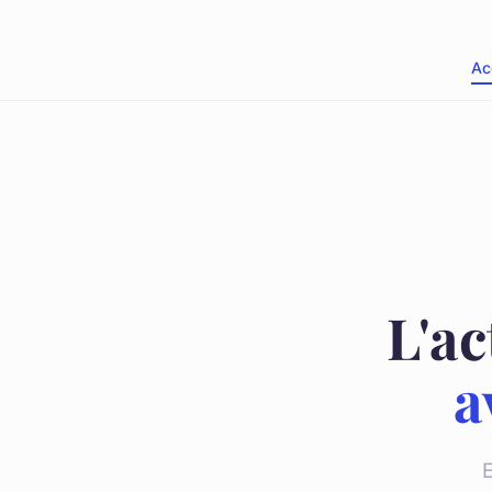
Ac
L'ac
a
E