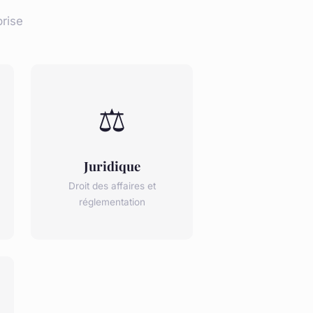
rise
⚖️
Juridique
Droit des affaires et
réglementation