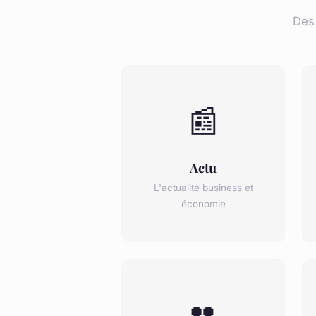
Des
📰
Actu
L'actualité business et
économie
👥