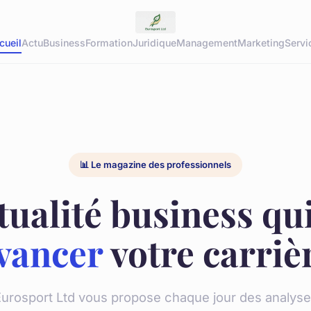
cueil
Actu
Business
Formation
Juridique
Management
Marketing
Servi
📊 Le magazine des professionnels
tualité business qui
vancer
votre carriè
urosport Ltd vous propose chaque jour des analys