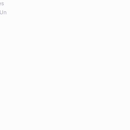
es
 Un