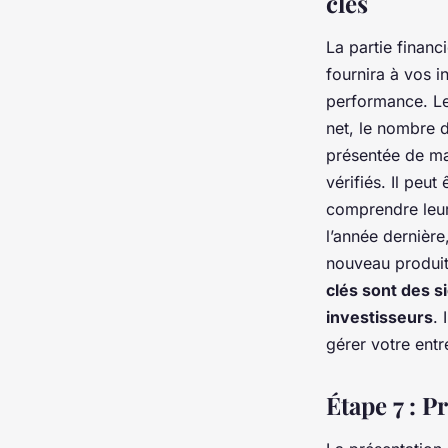
clés
La partie financ
fournira à vos i
performance. Les
net, le nombre d
présentée de man
vérifiés. Il peu
comprendre leur 
l’année dernière
nouveau produit
clés sont des s
investisseurs
. 
gérer votre entr
Étape 7 : P