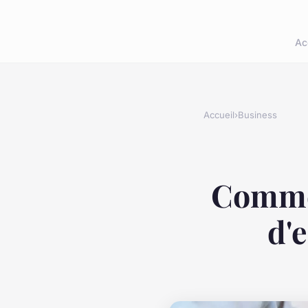
Ac
Accueil
›
Business
Commen
d'