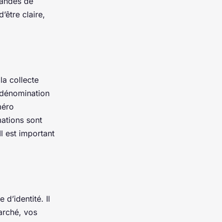
mandes de
’être claire,
la collecte
a dénomination
méro
mations sont
Il est important
 d’identité. Il
marché, vos