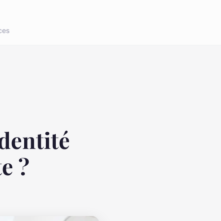
ces
dentité
e ?