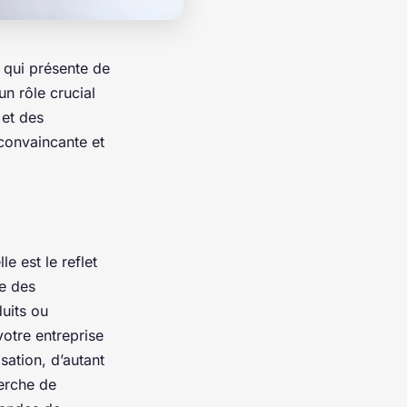
 qui présente de
un rôle crucial
 et des
 convaincante et
le est le reflet
pe des
duits ou
otre entreprise
sation, d’autant
herche de