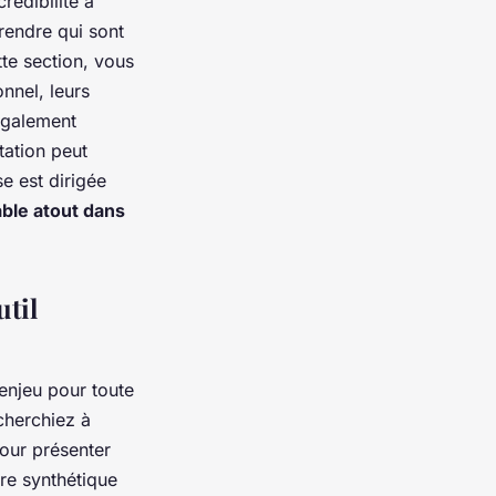
rédibilité à
prendre qui sont
tte section, vous
nnel, leurs
également
tation peut
e est dirigée
able atout dans
util
 enjeu pour toute
cherchiez à
our présenter
ère synthétique