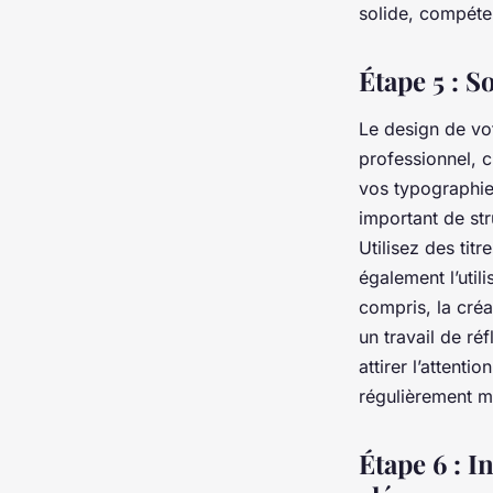
solide, compéte
Étape 5 : S
Le design de votr
professionnel, c
vos typographies
important de str
Utilisez des tit
également l’util
compris, la créa
un travail de ré
attirer l’attenti
régulièrement mi
Étape 6 : I