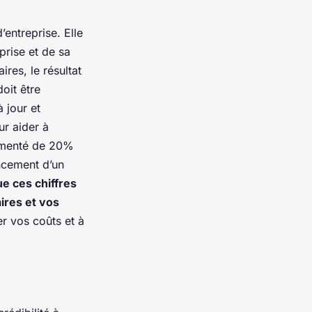
’entreprise. Elle
prise et de sa
res, le résultat
oit être
 jour et
ur aider à
ugmenté de 20%
ancement d’un
ue ces chiffres
ires et vos
er vos coûts et à