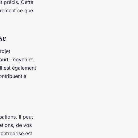
t précis. Cette
irement ce que
se
rojet
court, moyen et
Il est également
ontribuent à
ations. Il peut
ations, de vos
 entreprise est