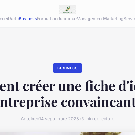
cueil
Actu
Business
Formation
Juridique
Management
Marketing
Servi
BUSINESS
t créer une fiche d'i
entreprise convaincant
Antoine
•
14 septembre 2023
•
5 min de lecture