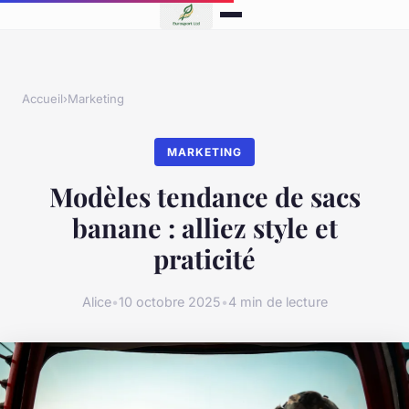
Accueil
›
Marketing
MARKETING
Modèles tendance de sacs
banane : alliez style et
praticité
Alice
•
10 octobre 2025
•
4 min de lecture