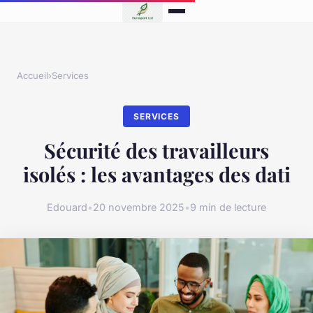
Accueil
›
Services
SERVICES
Sécurité des travailleurs
isolés : les avantages des dati
Edouard
•
20 novembre 2025
•
9 min de lecture