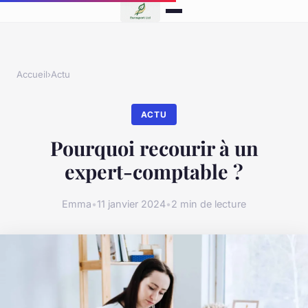
Accueil
›
Actu
ACTU
Pourquoi recourir à un
expert-comptable ?
Emma
•
11 janvier 2024
•
2 min de lecture